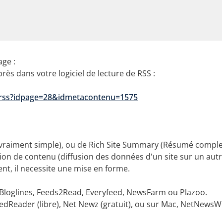
age :
après dans votre logiciel de lecture de RSS :
s/rss?idpage=28&idmetacontenu=1575
vraiment simple), ou de Rich Site Summary (Résumé complet d
ion de contenu (diffusion des données d'un site sur un autr
ent, il necessite une mise en forme.
, Bloglines, Feeds2Read, Everyfeed, NewsFarm ou Plazoo.
edReader (libre), Net Newz (gratuit), ou sur Mac, NetNewsWir