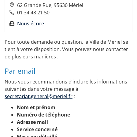
Adresse
62 Grande Rue, 95630 Mériel
:
Téléphone
01 34 48 21 50
fixe
Nous écrire
:
Pour toute demande ou question, la Ville de Mériel se
tient à votre disposition. Vous pouvez nous contacter
de plusieurs manières :
Par email
Nous vous recommandons d’inclure les informations
suivantes dans votre message à
secretariat.general@meriel.fr
:
Nom et prénom
Numéro de téléphone
Adresse mail
Service concerné
Message détaillé