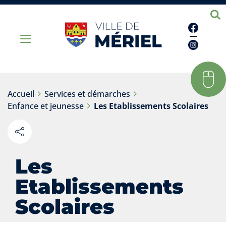
Facebo
Instag
Accueil
Services et démarches
Enfance et jeunesse
Les Etablissements Scolaires
Partager
sur les
réseaux
Les
sociaux
Etablissements
Scolaires